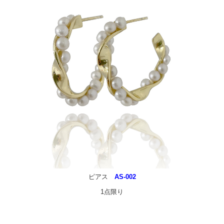
Miniature Body
Photo Album
CONTACT
Privacy Policy
ピアス
AS-002
1点限り