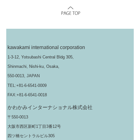
kawakami international corporation
1-3-12, Yotsubashi Central Bldg 305,
Shinmachi, Nishi-ku, Osaka,
550-0013, JAPAN
TEL:+81-6-6541-0009
FAX:+81-6-6541-0018
かわかみインターナショナル株式会社
〒550-0013
大阪市西区新町1丁目3番12号
四ツ橋セントラルビル305