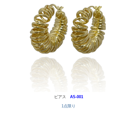
ACCESSORY BRANDS
Amber Sceats
Atelier Lilac
Malis Henderson
AUDEN
SUZANNA DAI
VALEN&JETTE
OTHERS
OTHER ITEMS
ピアス
AS-001
1点限り
シャイニーパウダー
Shiny Powder
Memorial bouquet